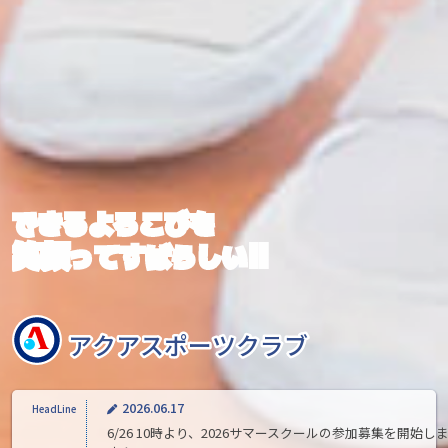
2026.06.17
できるよろこびを
6/26 10時より、2026サマースクールの参加募集を開始し
笑顔
!!
ってすばらしい
す！
2026.07.06
2026サマースクール参加募集は終了しました。
アクアスポーツクラブ
アクアスポーツクラブ
2026.06.26
2026わくわくスプリングコース参加募集中です！
2026.06.17
HeadLine
6/26 10時より、2026サマースクールの参加募集を開始し